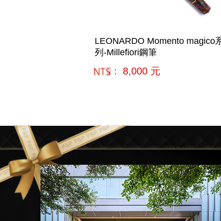
LEONARDO Momento magico
列-Millefiori鋼筆
網購﹕
8,000
元