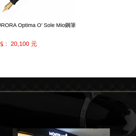
RORA Optima O’ Sole Mio鋼筆
購﹕
20,100
元