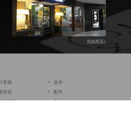
粉絲專頁>
行李箱
皮件
後背包
配件
智能腕錶
香水