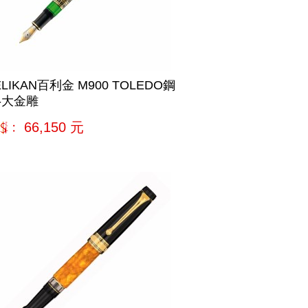
ELIKAN百利金 M900 TOLEDO鋼
-大金雕
購﹕
66,150
元