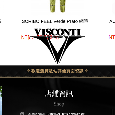
系
SCRIBO FEEL Verde Prato 鋼筆
AU
網購﹕
25,800
元
網
✢ 歡迎瀏覽敝站其他頁面資訊 ✢
店鋪資訊
Shop
台灣105台北市敦化北路100號1樓