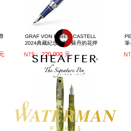
尊
GRAF VON FABER-CASTELL
P
2024典藏紀念鋼筆/ 蘇丹的花押
筆
元
網購﹕
220,000
元
網