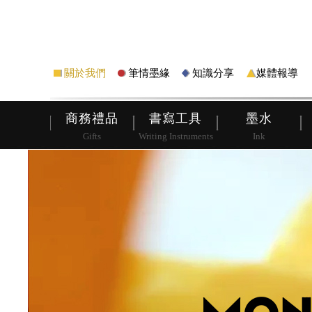
筆
皮夾
關於我們
筆情墨緣
知識分享
媒體報導
商務禮品
書寫工具
墨水
Gifts
Writing Instruments
Ink