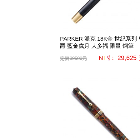
PARKER 派克 18K金 世紀系列 
爵 藍金歲月 大多福 限量 鋼筆
網購﹕
29,625
定價
39500
元