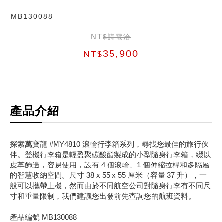
MB130088
NT
$請電洽
35,900
NT
$
產品介紹
探索萬寶龍 #MY4810 滾輪行李箱系列，尋找您最佳的旅行伙
伴。登機行李箱是輕盈聚碳酸酯製成的小型隨身行李箱，綴以
皮革飾邊，容易使用，設有 4 個滾輪、1 個伸縮拉桿和多隔層
的智慧收納空間。尺寸 38 x 55 x 55 厘米（容量 37 升），一
般可以攜帶上機，然而由於不同航空公司對隨身行李有不同尺
寸和重量限制，我們建議您出發前先查詢您的航班資料。
產品編號 MB130088