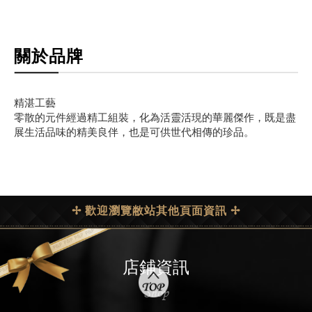
關於品牌
精湛工藝
零散的元件經過精工組裝，化為活靈活現的華麗傑作，既是盡
展生活品味的精美良伴，也是可供世代相傳的珍品。
✢ 歡迎瀏覽敝站其他頁面資訊 ✢
店鋪資訊
Shop