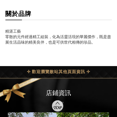
關於品牌
精湛工藝
零散的元件經過精工組裝，化為活靈活現的華麗傑作，既是盡
展生活品味的精美良伴，也是可供世代相傳的珍品。
✢ 歡迎瀏覽敝站其他頁面資訊 ✢
店鋪資訊
Shop