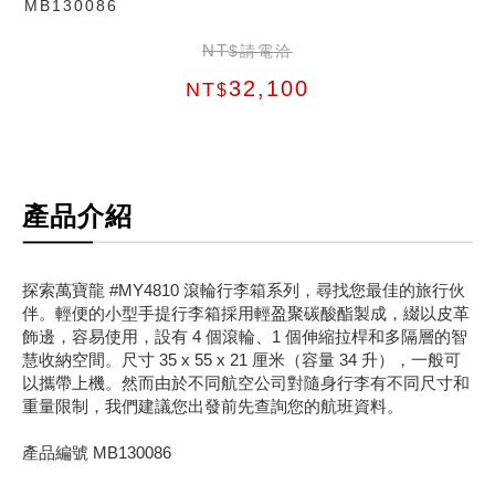
MB130086
NT
$請電洽
32,100
NT
$
產品介紹
探索萬寶龍 #MY4810 滾輪行李箱系列，尋找您最佳的旅行伙
伴。輕便的小型手提行李箱採用輕盈聚碳酸酯製成，綴以皮革
飾邊，容易使用，設有 4 個滾輪、1 個伸縮拉桿和多隔層的智
慧收納空間。尺寸 35 x 55 x 21 厘米（容量 34 升），一般可
以攜帶上機。然而由於不同航空公司對隨身行李有不同尺寸和
重量限制，我們建議您出發前先查詢您的航班資料。
產品編號 MB130086