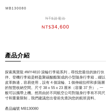
MB130080
NT
$請電洽
34,600
NT
$
產品介紹
探索萬寶龍 #MY4810 滾輪行李箱系列，尋找您最佳的旅行伙
伴。登機行李箱是輕盈聚碳酸酯製成的小型隨身行李箱，綴以
皮革飾邊，容易使用，設有 4 個滾輪、1 個伸縮拉桿和多隔層
的智慧收納空間。尺寸 38 x 55 x 23 厘米（容量 37 升），一
般可以攜帶上機。然而由於不同航空公司對隨身行李有不同尺
寸和重量限制，我們建議您出發前先查詢您的航班資料。
產品編號 MB130080