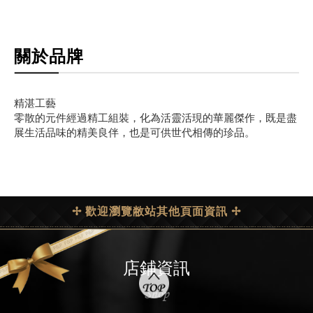
關於品牌
精湛工藝
零散的元件經過精工組裝，化為活靈活現的華麗傑作，既是盡
展生活品味的精美良伴，也是可供世代相傳的珍品。
✢ 歡迎瀏覽敝站其他頁面資訊 ✢
店鋪資訊
Shop