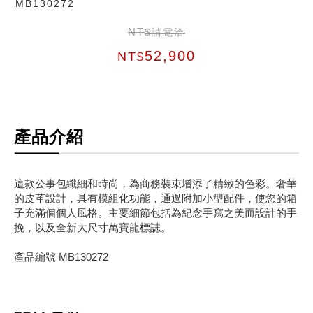
MB130272
NT
$請電洽
52,900
NT
$
產品介紹
這款公事包纖細和時尚，為商務裝束增添了精緻的色彩。奢華
的皮革設計，具有模組化功能，通過附加小型配件，使您的箱
子充滿個個人風格。主要細節包括為紀念手寫之美而設計的手
挽，以及全新大尺寸萬寶龍標誌。
產品編號 MB130272