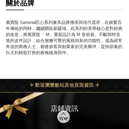
關於品牌
萬寶龍 Sartorial匠心系列兼具品牌傳承與現代需求，在維繫百
年傳統的同時，繼續開拓新疆域。此系列的美學核心是對經典
的改造，將萬寶龍「 M」重新設計為 M 形前袋。不斷與時並
進的皮件設計，結合無懈可擊的風格與新的功能性，成為經常
奔波的商務人士、都會旅客與創業家的完美夥伴，從快節奏的
白天到精裝打扮的夜晚隨身陪伴。
✢ 歡迎瀏覽敝站其他頁面資訊 ✢
店鋪資訊
Shop