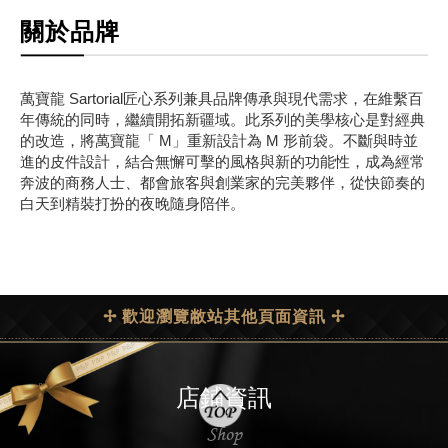
關於品牌
萬寶龍 Sartorial匠心系列兼具品牌傳承與現代需求，在維繫百
年傳統的同時，繼續開拓新疆域。此系列的美學核心是對經典
的改造，將萬寶龍「 M」重新設計為 M 形前袋。不斷與時並
進的皮件設計，結合無懈可擊的風格與新的功能性，成為經常
奔波的商務人士、都會旅客與創業家的完美夥伴，從快節奏的
白天到精裝打扮的夜晚隨身陪伴。
✢ 歡迎瀏覽敝站其他頁面資訊 ✢
店鋪資訊
Shop