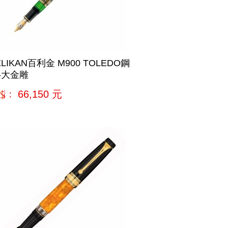
ELIKAN百利金 M900 TOLEDO鋼
-大金雕
購﹕
66,150
元