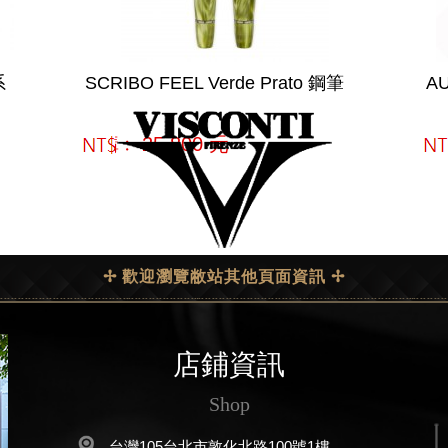
系
SCRIBO FEEL Verde Prato 鋼筆
AU
網購﹕
25,800
元
網
✢ 歡迎瀏覽敝站其他頁面資訊 ✢
店鋪資訊
Shop
台灣105台北市敦化北路100號1樓