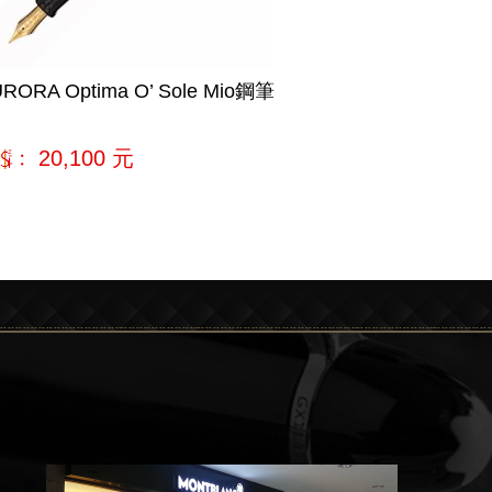
RORA Optima O’ Sole Mio鋼筆
購﹕
20,100
元