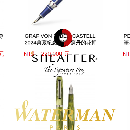
尊
GRAF VON FABER-CASTELL
P
2024典藏紀念鋼筆/ 蘇丹的花押
筆
元
網購﹕
220,000
元
網