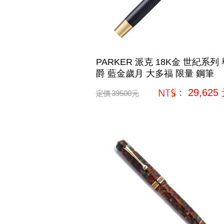
PARKER 派克 18K金 世紀系列 
爵 藍金歲月 大多福 限量 鋼筆
網購﹕
29,625
定價
39500
元