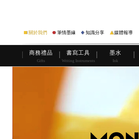
筆
皮夾
關於我們
筆情墨緣
知識分享
媒體報導
商務禮品
書寫工具
墨水
Gifts
Writing Instruments
Ink