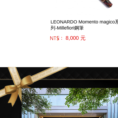
LEONARDO Momento magico
列-Millefiori鋼筆
網購﹕
8,000
元