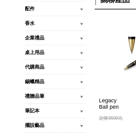
配件
香水
企業禮品
桌上用品
代購商品
錫蠟精品
禮贈品筆
Legacy
Ball pen
筆記本
定價
6500
元
擺設藝品