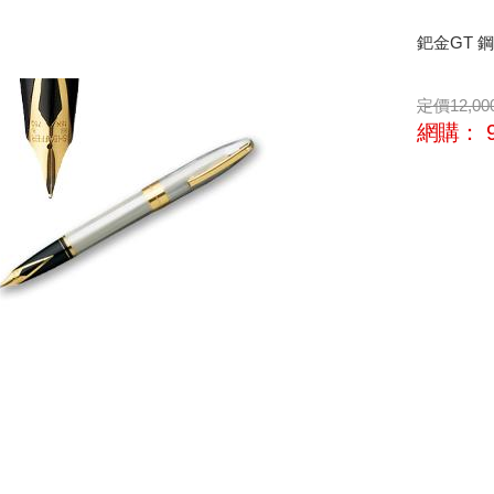
鈀金GT 
定價
12,00
網購：