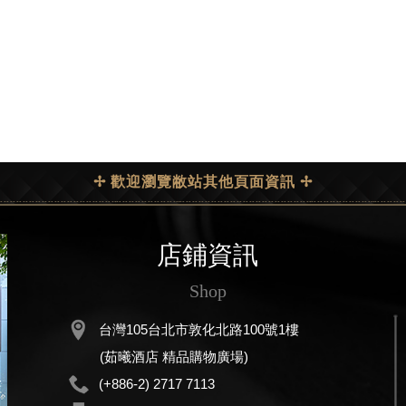
✢ 歡迎瀏覽敝站其他頁面資訊 ✢
店鋪資訊
Shop
台灣105台北市敦化北路100號1樓
(茹曦酒店 精品購物廣場)
(+886-2) 2717 7113