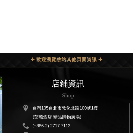
✢ 歡迎瀏覽敝站其他頁面資訊 ✢
店鋪資訊
Shop
台灣105台北市敦化北路100號1樓
(茹曦酒店 精品購物廣場)
(+886-2) 2717 7113