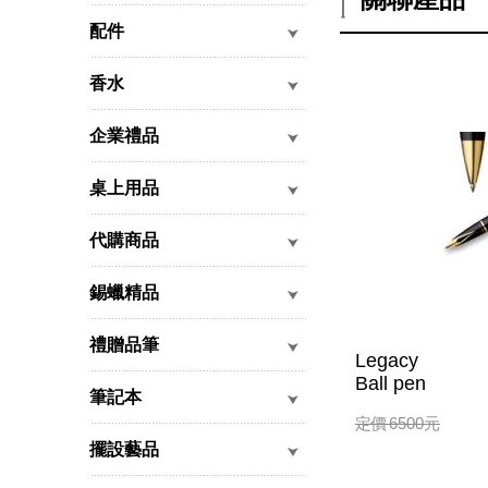
配件
香水
企業禮品
桌上用品
代購商品
錫蠟精品
禮贈品筆
Legacy
Ball pen
筆記本
定價
6500
元
擺設藝品