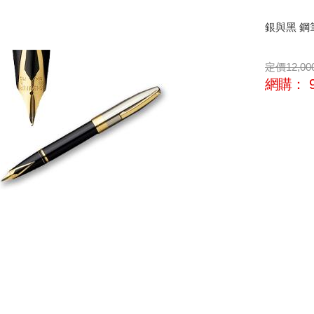
銀與黑 鋼
定價
12,00
網購：