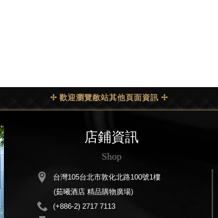
✢ 歡迎瀏覽敝站其他頁面資訊 ✢
店鋪資訊
Shop
台灣105台北市敦化北路100號1樓
(茹曦酒店 精品購物廣場)
(+886-2) 2717 7113