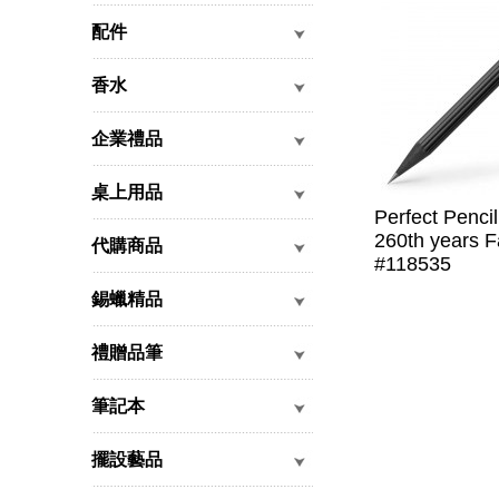
配件
香水
企業禮品
桌上用品
Perfect Pencil
260th years F
代購商品
#118535
錫蠟精品
禮贈品筆
筆記本
擺設藝品