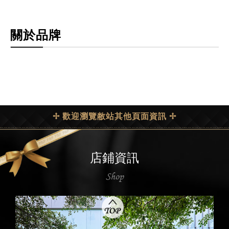
關於品牌
✢ 歡迎瀏覽敝站其他頁面資訊 ✢
店鋪資訊
Shop