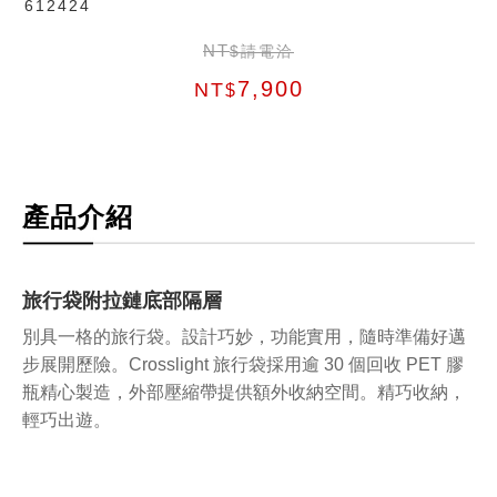
612424
NT
$請電洽
7,900
NT
$
產品介紹
旅行袋附拉鏈底部隔層
別具一格的旅行袋。設計巧妙，功能實用，隨時準備好邁
步展開歷險。Crosslight 旅行袋採用逾 30 個回收 PET 膠
瓶精心製造，外部壓縮帶提供額外收納空間。精巧收納，
輕巧出遊。