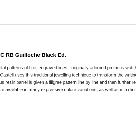
FC RB Guilloche Black Ed.
tal patterns of fine, engraved lines - originally adorned precious w
astell uses this traditional jewelling technique to transform the writin
us resin barrel is given a filigree pattern line by line and then furthe
e available in many expressive colour variations, as well as in a rhod