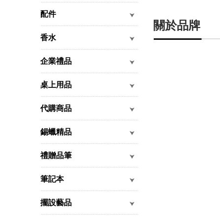
配件
關於品牌
香水
企業禮品
桌上用品
代購商品
錫蠟精品
禮贈品筆
筆記本
擺設藝品