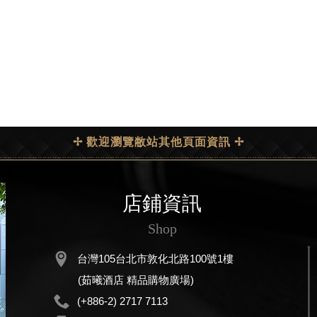
✢ 歡迎瀏覽敝站其他頁面資訊 ✢
店鋪資訊
Shop
台灣105台北市敦化北路100號1樓
(茹曦酒店 精品購物廣場)
(+886-2) 2717 7113