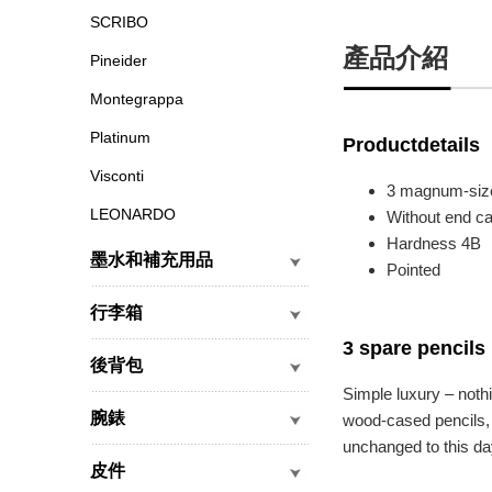
SCRIBO
產品介紹
Pineider
Montegrappa
Platinum
Productdetails
Visconti
3 magnum-sized
LEONARDO
Without end c
Hardness 4B
墨水和補充用品
Pointed
行李箱
3 spare pencil
後背包
Simple luxury – nothi
腕錶
wood-cased pencils, 
unchanged to this da
皮件