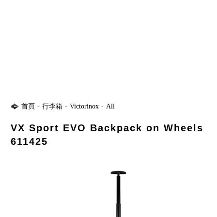
首頁
-
行李箱
-
Victorinox
-
All
VX Sport EVO Backpack on Wheels
611425