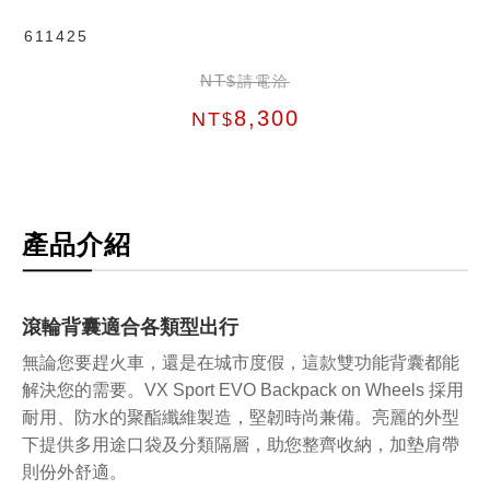
611425
NT
$請電洽
8,300
NT
$
產品介紹
滾輪背囊適合各類型出行
無論您要趕火車，還是在城市度假，這款雙功能背囊都能
解決您的需要。VX Sport EVO Backpack on Wheels 採用
耐用、防水的聚酯纖維製造，堅韌時尚兼備。亮麗的外型
下提供多用途口袋及分類隔層，助您整齊收納，加墊肩帶
則份外舒適。