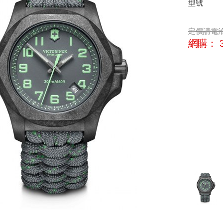
型號
定價
請電
網購：