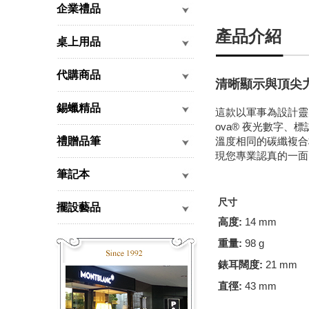
企業禮品
產品介紹
桌上用品
代購商品
清晰顯示與頂尖
錫蠟精品
這款以軍事為設計靈感的
ova® 夜光數字、
禮贈品筆
溫度相同的碳纖複合
現您專業認真的一面
筆記本
尺寸
擺設藝品
高度:
14 mm
重量:
98 g
錶耳闊度:
21 mm
直徑:
43 mm