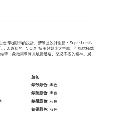
注進清晰顯示的設計。清晰是設計重點：Super-LumiN
為您的 I.N.O.X. 採用與製造太空船、可抵抗極端
繩錶帶，象徵突擊隊員敏捷迅速、堅忍不拔的精神。展
顏色
錶殼顏色:
黑色
錶圈顏色:
黑色
鋼
錶盤顏色:
灰色
錶帶顏色:
灰色