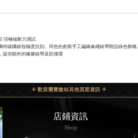
30 項極端耐力測試
特碳纖錶殼極度抗刮。同色的創新手工編織傘繩錶帶附設綠色飾條。Sup
，提供額外的橡膠錶帶及防撞環
✢ 歡迎瀏覽敝站其他頁面資訊 ✢
店鋪資訊
Shop