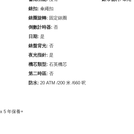
錶扣:
傘繩扣
錶圈旋轉:
固定錶圈
倒數計時器:
否
日期:
是
錶盤背光:
否
夜光指針:
是
機芯類型:
石英機芯
第二時區:
否
防水:
20 ATM /200 米 /660 呎
nox 5 年保養+