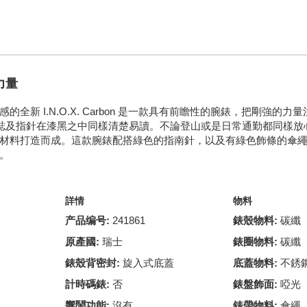
力量
全新 I.N.O.X. Carbon 是一款具有前瞻性的腕錶，把剛強的力量
標誌及指針在漆黑之中同樣清楚易讀。不論登山或是日常通勤都同樣放心，因
材料打造而成。這款腕錶配搭綠色的指南針，以及有綠色飾條的傘
。
詳情
物料
产品编号:
241861
錶殼物料:
碳纖
原產國:
瑞士
錶圈物料:
碳纖
錶殼背密封:
旋入式底蓋
底蓋物料:
不銹
計時碼錶:
否
錶盤飾面:
啞光
響鬧功能:
沒有
錶帶物料:
傘繩