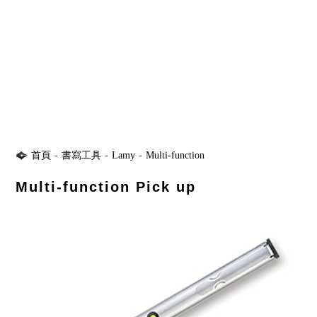
首頁
-
書寫工具
-
Lamy
-
Multi-function
Multi-function Pick up