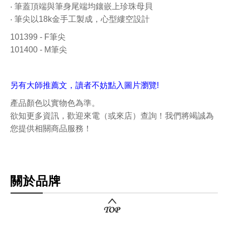
‧ 筆蓋頂端與筆身尾端均鑲嵌上珍珠母貝
‧ 筆尖以18k金手工製成，心型縷空設計
101399 - F筆尖
101400 - M筆尖
另有大師推薦文，讀者不妨點入圖片瀏覽!
產品顏色以實物色為準。
欲知更多資訊，歡迎來電（或來店）查詢！我們將竭誠為
您提供相關商品服務！
關於品牌