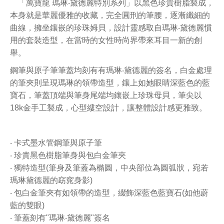
「萬寶龍 瑪琳‧黛德麗特別系列」以黑色珍貴樹脂製成，
本身就是華麗優雅的收藏，完全圓刑的筆腰，逐漸纖細的
曲線，擁坐鑲嵌的珍珠姆貝，設計靈感取自
瑪琳‧黛德麗慣
用的套裝造型，在當時的女性時尚界帶來耳目一新的創
舉。
鋼筆與原子筆筆蓋均刻有有瑪琳‧黛德麗的簽名，白金處理
的筆夾則呈現瑪琳的領帶造型，鑲上如她眼睛深藍色的藍
寶石，筆蓋頂端與筆身尾端均鑲嵌上珍珠母貝，筆尖以
18k金手工製成，心型縷空設計，讓整體設計感更雅致。
‧ 卡式墨水管鋼筆與原子筆
‧ 珍貴黑色樹脂筆身與包白金筆夾
‧ 獨特造型(筆身及筆蓋為橢圓，中央部位為圓弧狀，宛若
瑪琳黛德麗的窈窕身影)
‧ 包白金筆夾有如領帶的造型，綴飾深藍色藍寶石(如他蔚
藍的雙眼)
‧ 筆蓋刻有"瑪琳‧黛德麗"簽名