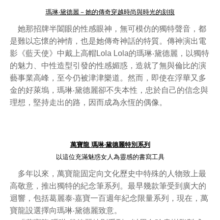
瑪琳‧黛德麗－她的傳奇穿越時尚與時光的刻痕
她那招牌半闔眼的性感眼神，無可模仿的獨特聲音，都
是難以忘懷的神情，也是她傳奇神話的特質。傳神演出電
影《藍天使》中戴上高帽Lola Lola的瑪琳‧黛德麗，以獨特
的魅力、中性造型引發的性感媚惑，造就了無與倫比的演
藝事業高峰，至今仍被津津樂道。然而，即使在浮華又多
金的好萊塢，瑪琳‧黛德麗卻不失本性，忠於自己的信念與
理想，堅持走出的路，因而成為永恆的偶像。
萬寶龍 瑪琳‧黛德麗特別系列
以這位充滿魅惑女人為靈感的書寫工具
多年以來，萬寶龍固定向文化歷史中特殊的人物致上最
高敬意，推出獨特的紀念筆系列。最早幾款筆受到廣大的
迴響，包括葛麗泰‧嘉寶一百週年紀念限量系列，現在，萬
寶龍設選擇向
瑪琳‧黛德麗致意。