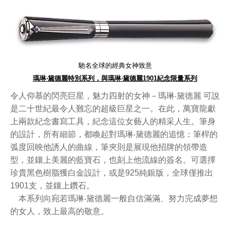
馳名全球的經典女神致意
瑪琳‧黛德麗特別系列，與
瑪琳‧黛德麗
1901紀念限量系列
令人仰慕的閃亮巨星，魅力四射的女神－瑪琳‧黛德麗 可說
是二十世紀最令人難忘的超級巨星之一。在此，萬寶龍獻
上兩款紀念書寫工具，紀念這位女藝人的精采人生。筆身
的設計，所有細節，都喚起對瑪琳‧黛德麗的追憶：筆桿的
弧度回映他誘人的曲線，筆夾則是展現他招牌的領帶造
型，並鑲上美麗的藍寶石，也刻上他流線的簽名。可選擇
珍貴黑色樹脂獲白金設計，或是925純銀版，全球僅推出
1901支，並鑲上鑽石。
本系列向宛若瑪琳‧黛德麗一般自信滿滿、努力完成夢想
的女人，致上最高的敬意。